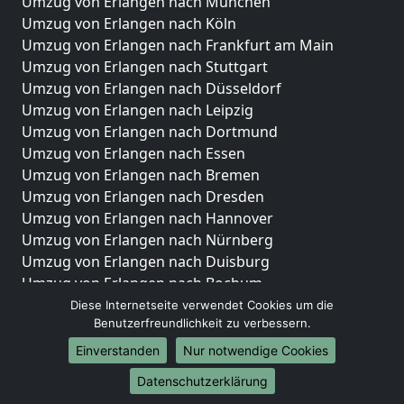
Umzug von Erlangen nach München
Umzug von Erlangen nach Köln
Umzug von Erlangen nach Frankfurt am Main
Umzug von Erlangen nach Stuttgart
Umzug von Erlangen nach Düsseldorf
Umzug von Erlangen nach Leipzig
Umzug von Erlangen nach Dortmund
Umzug von Erlangen nach Essen
Umzug von Erlangen nach Bremen
Umzug von Erlangen nach Dresden
Umzug von Erlangen nach Hannover
Umzug von Erlangen nach Nürnberg
Umzug von Erlangen nach Duisburg
Umzug von Erlangen nach Bochum
Umzug von Erlangen nach Wuppertal
Diese Internetseite verwendet Cookies um die
Benutzerfreundlichkeit zu verbessern.
Umzug von Erlangen nach Bielefeld
Umzug von Erlangen nach Bonn
Einverstanden
Nur notwendige Cookies
Umzug von Erlangen nach Münster
Datenschutzerklärung