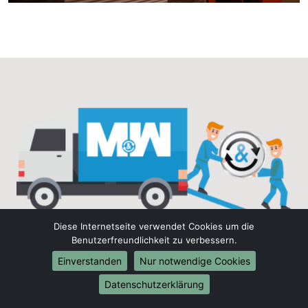
Diese Internetseite verwendet Cookies um die
Benutzerfreundlichkeit zu verbessern.
Entspannt und stressfrei
Einverstanden
Nur notwendige Cookies
umziehen
Datenschutzerklärung
Angebote erhalten