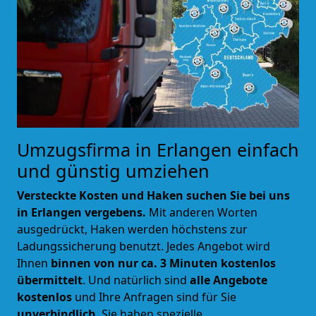
Umzugsfirma in Erlangen einfach
und günstig umziehen
Versteckte Kosten und Haken suchen Sie bei uns
in Erlangen vergebens.
Mit anderen Worten
ausgedrückt, Haken werden höchstens zur
Ladungssicherung benutzt. Jedes Angebot wird
Ihnen
binnen von nur ca. 3 Minuten kostenlos
übermittelt
. Und natürlich sind
alle Angebote
kostenlos
und Ihre Anfragen sind für Sie
unverbindlich
. Sie haben spezielle