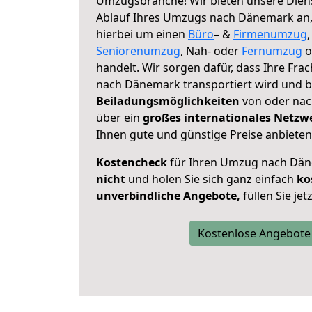
Umzugsbranche! Wir bieten unsere Diens
Ablauf Ihres Umzugs nach Dänemark an, g
hierbei um einen
Büro
– &
Firmenumzug
Seniorenumzug
, Nah- oder
Fernumzug
o
handelt. Wir sorgen dafür, dass Ihre Frac
nach Dänemark transportiert wird und b
Beiladungsmöglichkeiten
von oder nac
über ein
großes internationales Netzw
Ihnen gute und günstige Preise anbieten
Kostencheck
für Ihren Umzug nach Dä
nicht
und holen Sie sich ganz einfach
ko
unverbindliche Angebote,
füllen Sie je
Kostenlose Angebote