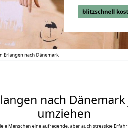
blitzschnell ko
n Erlangen nach Dänemark
rlangen
nach Dänemark je
umziehen
le Menschen eine aufregende, aber auch stressige Erfahru