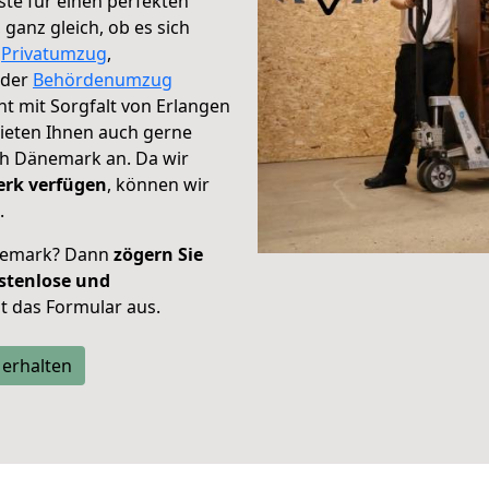
te für einen perfekten
anz gleich, ob es sich
,
Privatumzug
,
der
Behördenumzug
ht mit Sorgfalt von Erlangen
ieten Ihnen auch gerne
h Dänemark an. Da wir
erk verfügen
, können wir
.
nemark? Dann
zögern Sie
stenlose und
tzt das Formular aus.
 erhalten