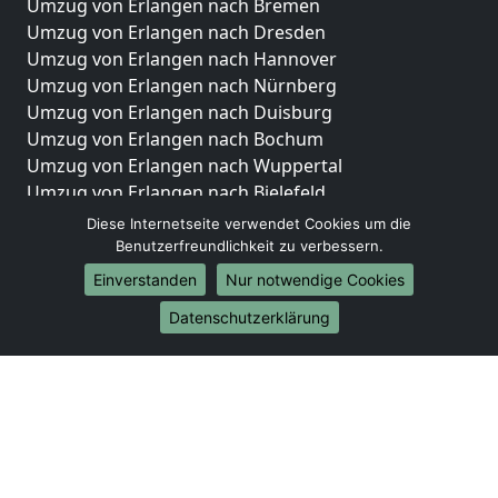
Umzug von Erlangen nach Bremen
Umzug von Erlangen nach Dresden
Umzug von Erlangen nach Hannover
Umzug von Erlangen nach Nürnberg
Umzug von Erlangen nach Duisburg
Umzug von Erlangen nach Bochum
Umzug von Erlangen nach Wuppertal
Umzug von Erlangen nach Bielefeld
Umzug von Erlangen nach Bonn
Diese Internetseite verwendet Cookies um die
Umzug von Erlangen nach Münster
Benutzerfreundlichkeit zu verbessern.
Einverstanden
Nur notwendige Cookies
Internationale-Umzüge
Datenschutzerklärung
Umzug von Erlangen nach Brasilien
Umzug von Erlangen nach Brunei Darussalam
Umzug von Erlangen nach Burkina Faso
Umzug von Erlangen nach Burundi
Umzug von Erlangen nach Chile
Umzug von Erlangen nach China
Umzug von Erlangen nach Cookinseln