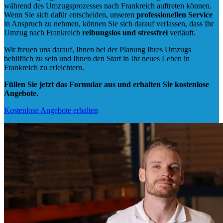
während des Umzugsprozesses nach Frankreich auftreten können.
Wenn Sie sich dafür entscheiden, unseren
professionellen Service
in Anspruch zu nehmen, können Sie sich darauf verlassen, dass Ihr
Umzug nach Frankreich
reibungslos und stressfrei
verläuft.
Wir freuen uns darauf, Ihnen bei der Planung Ihres Umzugs
behilflich zu sein und Ihnen den Start in Ihr neues Leben in
Frankreich zu erleichtern.
Füllen Sie jetzt das Formular aus und erhalten Sie kostenlose
Angebote.
Kostenlose Angebote erhalten