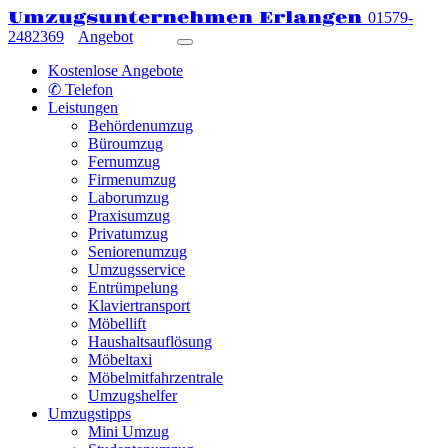
Umzugsunternehmen Erlangen
01579-
2482369
Angebot
Kostenlose Angebote
✆ Telefon
Leistungen
Behördenumzug
Büroumzug
Fernumzug
Firmenumzug
Laborumzug
Praxisumzug
Privatumzug
Seniorenumzug
Umzugsservice
Entrümpelung
Klaviertransport
Möbellift
Haushaltsauflösung
Möbeltaxi
Möbelmitfahrzentrale
Umzugshelfer
Umzugstipps
Mini Umzug