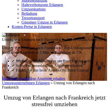
Studentenumzug
Halteverbotszone Erlangen
Umzugskartons
Beiladung
Tresortransport
Günstiger Umzug in Erlangen
Kosten-Preise in Erlangen
Umzug von Erlangen nach Frankreich ☛ 100 % Gratis-Angebote
Umzug von Erlangen nach Frankreich : Top-Umzugsunternehmen -
Kostenlose Angebote in 3 Min. ➨ Beiladung ab 73€
✓
Wir helfen Ihnen, wenn es um Ihren Umzug geht!
✓
Schnell & unverbindlich Angebote erhalten!
✓
Finden Sie das beste Angebot für Ihren Umzug!
blitzschnell kostenlose Angebote erhalten
Umzugsunternehmen Erlangen
»
Umzug von Erlangen nach
Frankreich
Umzug von
Erlangen
nach Frankreich jetzt
stressfrei umziehen