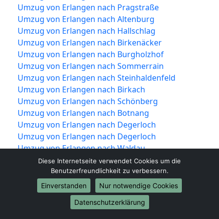
Umzug von Erlangen nach Pragstraße
Umzug von Erlangen nach Altenburg
Umzug von Erlangen nach Hallschlag
Umzug von Erlangen nach Birkenäcker
Umzug von Erlangen nach Burgholzhof
Umzug von Erlangen nach Sommerrain
Umzug von Erlangen nach Steinhaldenfeld
Umzug von Erlangen nach Birkach
Umzug von Erlangen nach Schönberg
Umzug von Erlangen nach Botnang
Umzug von Erlangen nach Degerloch
Umzug von Erlangen nach Degerloch
Umzug von Erlangen nach Waldau
Umzug von Erlangen nach Tränke
Diese Internetseite verwendet Cookies um die
Umzug von Erlangen nach Haigst
Benutzerfreundlichkeit zu verbessern.
Umzug von Erlangen nach Hoffeld
Einverstanden
Nur notwendige Cookies
Umzug von Erlangen nach Feuerbach
Datenschutzerklärung
Umzug von Erlangen nach Siegelberg
Umzug von Erlangen nach Lemberg