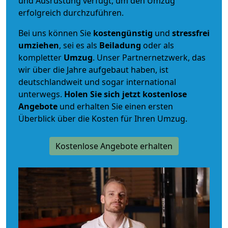
und Ausrüstung verfügt, um den Umzug
erfolgreich durchzuführen.
Bei uns können Sie
kostengünstig
und
stressfrei
umziehen
, sei es als
Beiladung
oder als
kompletter
Umzug
. Unser Partnernetzwerk, das
wir über die Jahre aufgebaut haben, ist
deutschlandweit und sogar international
unterwegs.
Holen Sie sich jetzt kostenlose
Angebote
und erhalten Sie einen ersten
Überblick über die Kosten für Ihren Umzug.
Kostenlose Angebote erhalten