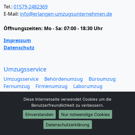
Tel.:
01579-2482369
E-Mail:
info@erlangen-umzugsunternehmen.de
Öffnungszeiten:
Mo - Sa: 07:00 - 18:30 Uhr
Impressum
Datenschutz
Umzugsservice
Umzugsservice
Behördenumzug
Büroumzug
Fernumzug
Firmenumzug
Laborumzug
Mini Umzug
Praxisumzug
Privatumzug
Diese Internetseite verwendet Cookies um die
Seniorenumzug
Studentenumzug
Beiladung
Benutzerfreundlichkeit zu verbessern.
Entrümpelung
Halteverbotszone
Klaviertransport
Möbellift
Haushaltsauflösung
Möbeltaxi
Einverstanden
Nur notwendige Cookies
Möbelmitfahrzentrale
Umzugskartons
Datenschutzerklärung