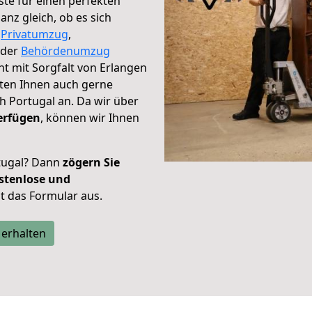
te für einen perfekten
nz gleich, ob es sich
,
Privatumzug
,
der
Behördenumzug
ht mit Sorgfalt von Erlangen
eten Ihnen auch gerne
 Portugal an. Da wir über
erfügen
, können wir Ihnen
tugal? Dann
zögern Sie
stenlose und
tzt das Formular aus.
 erhalten