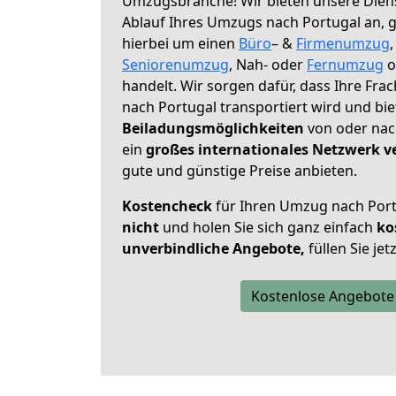
Umzugsbranche! Wir bieten unsere Diens
Ablauf Ihres Umzugs nach Portugal an, ga
hierbei um einen
Büro
– &
Firmenumzug
Seniorenumzug
, Nah- oder
Fernumzug
o
handelt. Wir sorgen dafür, dass Ihre Frac
nach Portugal transportiert wird und bi
Beiladungsmöglichkeiten
von oder nach
ein
großes internationales Netzwerk v
gute und günstige Preise anbieten.
Kostencheck
für Ihren Umzug nach Por
nicht
und holen Sie sich ganz einfach
ko
unverbindliche Angebote,
füllen Sie je
Kostenlose Angebote