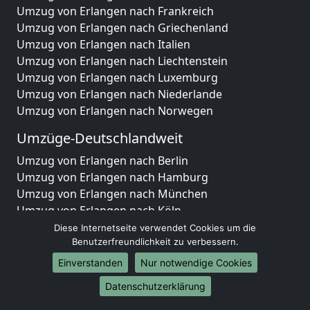
Umzug von Erlangen nach Frankreich
Umzug von Erlangen nach Griechenland
Umzug von Erlangen nach Italien
Umzug von Erlangen nach Liechtenstein
Umzug von Erlangen nach Luxemburg
Umzug von Erlangen nach Niederlande
Umzug von Erlangen nach Norwegen
Umzüge-Deutschlandweit
Umzug von Erlangen nach Berlin
Umzug von Erlangen nach Hamburg
Umzug von Erlangen nach München
Umzug von Erlangen nach Köln
Umzug von Erlangen nach Frankfurt am Main
Diese Internetseite verwendet Cookies um die
Umzug von Erlangen nach Stuttgart
Benutzerfreundlichkeit zu verbessern.
Umzug von Erlangen nach Düsseldorf
Einverstanden
Nur notwendige Cookies
Umzug von Erlangen nach Leipzig
Datenschutzerklärung
Umzug von Erlangen nach Dortmund
Umzug von Erlangen nach Essen