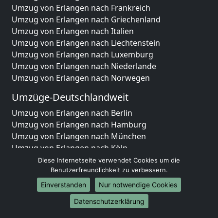
Umzug von Erlangen nach Frankreich
Umzug von Erlangen nach Griechenland
Umzug von Erlangen nach Italien
Umzug von Erlangen nach Liechtenstein
Umzug von Erlangen nach Luxemburg
Umzug von Erlangen nach Niederlande
Umzug von Erlangen nach Norwegen
Umzüge-Deutschlandweit
Umzug von Erlangen nach Berlin
Umzug von Erlangen nach Hamburg
Umzug von Erlangen nach München
Umzug von Erlangen nach Köln
Umzug von Erlangen nach Frankfurt am Main
Diese Internetseite verwendet Cookies um die
Umzug von Erlangen nach Stuttgart
Benutzerfreundlichkeit zu verbessern.
Umzug von Erlangen nach Düsseldorf
Einverstanden
Nur notwendige Cookies
Umzug von Erlangen nach Leipzig
Datenschutzerklärung
Umzug von Erlangen nach Dortmund
Umzug von Erlangen nach Essen