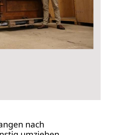
angen nach
nstig umziehen