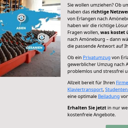
Sie wollen umziehen? Ob um
haben das
richtige Netzw
von Erlangen nach Amönebur
haben wir die richtige Lösu
Fragen wollen,
was kostet
nach Amöneburg – dann wäh
die passende Antwort auf Ih
Ob ein
Privatumzug
von Erl
gewerblicher Umzug nach
problemlos und stressfrei 
Allzeit bereit für Ihren
Firm
Klaviertransport
,
Studente
eine optimale
Beiladung
von
Erhalten Sie jetzt
in nur we
kostenfreie Angebote.