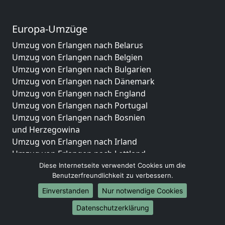
Europa-Umzüge
Umzug von Erlangen nach Belarus
Umzug von Erlangen nach Belgien
Umzug von Erlangen nach Bulgarien
Umzug von Erlangen nach Dänemark
Umzug von Erlangen nach England
Umzug von Erlangen nach Portugal
Umzug von Erlangen nach Bosnien
und Herzegowina
Umzug von Erlangen nach Irland
Umzug von Erlangen nach Lettland
Umzug von Erlangen nach Zypern
Diese Internetseite verwendet Cookies um die
Benutzerfreundlichkeit zu verbessern.
Umzug von Erlangen nach Kroatien
Umzug von Erlangen nach Estland
Einverstanden
Nur notwendige Cookies
Umzug von Erlangen nach Finnland
Datenschutzerklärung
Umzug von Erlangen nach Frankreich