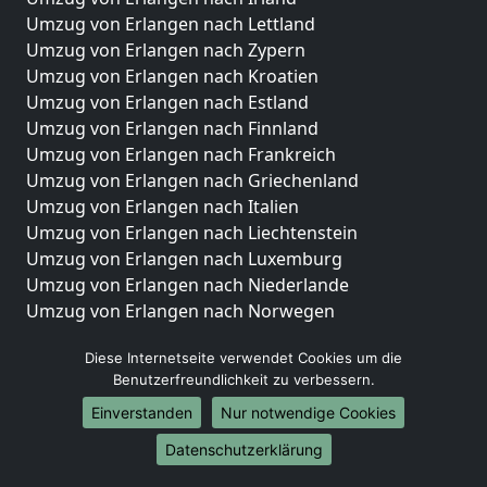
Umzug von Erlangen nach Lettland
Umzug von Erlangen nach Zypern
Umzug von Erlangen nach Kroatien
Umzug von Erlangen nach Estland
Umzug von Erlangen nach Finnland
Umzug von Erlangen nach Frankreich
Umzug von Erlangen nach Griechenland
Umzug von Erlangen nach Italien
Umzug von Erlangen nach Liechtenstein
Umzug von Erlangen nach Luxemburg
Umzug von Erlangen nach Niederlande
Umzug von Erlangen nach Norwegen
Umzüge-Deutschlandweit
Diese Internetseite verwendet Cookies um die
Benutzerfreundlichkeit zu verbessern.
Umzug von Erlangen nach Berlin
Umzug von Erlangen nach Hamburg
Einverstanden
Nur notwendige Cookies
Umzug von Erlangen nach München
Datenschutzerklärung
Umzug von Erlangen nach Köln