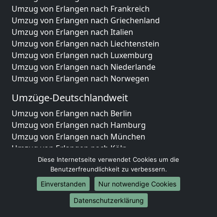
Umzug von Erlangen nach Frankreich
Umzug von Erlangen nach Griechenland
Umzug von Erlangen nach Italien
Umzug von Erlangen nach Liechtenstein
Umzug von Erlangen nach Luxemburg
Umzug von Erlangen nach Niederlande
Umzug von Erlangen nach Norwegen
Umzüge-Deutschlandweit
Umzug von Erlangen nach Berlin
Umzug von Erlangen nach Hamburg
Umzug von Erlangen nach München
Umzug von Erlangen nach Köln
Umzug von Erlangen nach Frankfurt am Main
Diese Internetseite verwendet Cookies um die
Benutzerfreundlichkeit zu verbessern.
Umzug von Erlangen nach Stuttgart
Umzug von Erlangen nach Düsseldorf
Einverstanden
Nur notwendige Cookies
Umzug von Erlangen nach Leipzig
Datenschutzerklärung
Umzug von Erlangen nach Dortmund