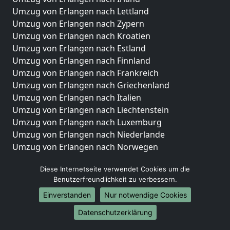
Umzug von Erlangen nach Lettland
Umzug von Erlangen nach Zypern
Umzug von Erlangen nach Kroatien
Umzug von Erlangen nach Estland
Umzug von Erlangen nach Finnland
Umzug von Erlangen nach Frankreich
Umzug von Erlangen nach Griechenland
Umzug von Erlangen nach Italien
Umzug von Erlangen nach Liechtenstein
Umzug von Erlangen nach Luxemburg
Umzug von Erlangen nach Niederlande
Umzug von Erlangen nach Norwegen
Umzüge-Deutschlandweit
Diese Internetseite verwendet Cookies um die
Benutzerfreundlichkeit zu verbessern.
Umzug von Erlangen nach Berlin
Umzug von Erlangen nach Hamburg
Einverstanden
Nur notwendige Cookies
Umzug von Erlangen nach München
Datenschutzerklärung
Umzug von Erlangen nach Köln