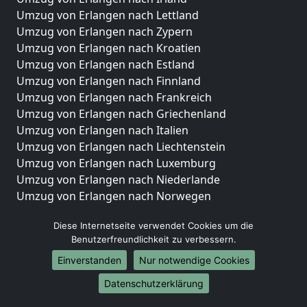
Umzug von Erlangen nach Lettland
Umzug von Erlangen nach Zypern
Umzug von Erlangen nach Kroatien
Umzug von Erlangen nach Estland
Umzug von Erlangen nach Finnland
Umzug von Erlangen nach Frankreich
Umzug von Erlangen nach Griechenland
Umzug von Erlangen nach Italien
Umzug von Erlangen nach Liechtenstein
Umzug von Erlangen nach Luxemburg
Umzug von Erlangen nach Niederlande
Umzug von Erlangen nach Norwegen
Umzüge-Deutschlandweit
Diese Internetseite verwendet Cookies um die
Benutzerfreundlichkeit zu verbessern.
Umzug von Erlangen nach Berlin
Umzug von Erlangen nach Hamburg
Einverstanden
Nur notwendige Cookies
Umzug von Erlangen nach München
Datenschutzerklärung
Umzug von Erlangen nach Köln