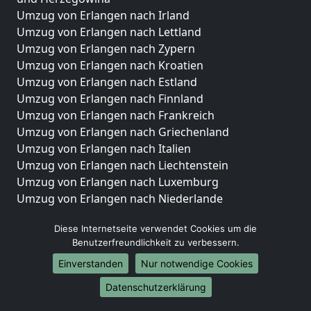
Umzug von Erlangen nach Irland
Umzug von Erlangen nach Lettland
Umzug von Erlangen nach Zypern
Umzug von Erlangen nach Kroatien
Umzug von Erlangen nach Estland
Umzug von Erlangen nach Finnland
Umzug von Erlangen nach Frankreich
Umzug von Erlangen nach Griechenland
Umzug von Erlangen nach Italien
Umzug von Erlangen nach Liechtenstein
Umzug von Erlangen nach Luxemburg
Umzug von Erlangen nach Niederlande
Umzug von Erlangen nach Norwegen
Diese Internetseite verwendet Cookies um die
Umzüge-Deutschlandweit
Benutzerfreundlichkeit zu verbessern.
Umzug von Erlangen nach Berlin
Einverstanden
Nur notwendige Cookies
Umzug von Erlangen nach Hamburg
Datenschutzerklärung
Umzug von Erlangen nach München