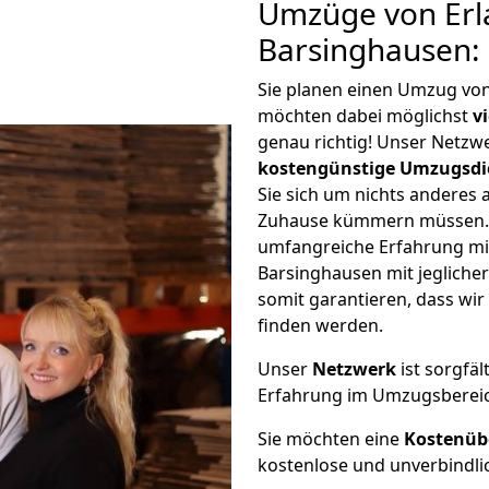
Umzüge von Erl
Barsinghausen:
Sie planen einen Umzug vo
möchten dabei möglichst
v
genau richtig! Unser Netzw
kostengünstige Umzugsdi
Sie sich um nichts anderes 
Zuhause kümmern müssen. W
umfangreiche Erfahrung m
Barsinghausen mit jeglich
somit garantieren, dass wi
finden werden.
Unser
Netzwerk
ist sorgfäl
Erfahrung im Umzugsberei
Sie möchten eine
Kostenüb
kostenlose und unverbindli