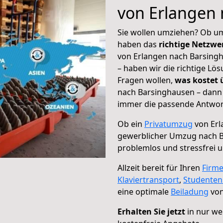
von Erlangen
Sie wollen umziehen? Ob um
haben das
richtige Netzw
von Erlangen nach Barsingh
– haben wir die richtige Lö
Fragen wollen,
was kostet
nach Barsinghausen – dann 
immer die passende Antwort
Ob ein
Privatumzug
von Erl
gewerblicher Umzug nach 
problemlos und stressfrei 
Allzeit bereit für Ihren
Firm
Klaviertransport
,
Studente
eine optimale
Beiladung
von
Erhalten Sie jetzt
in nur we