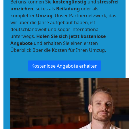
Bei uns können Sie
kostengünstig
und
stressfrei
umziehen
, sei es als
Beiladung
oder als
kompletter
Umzug
. Unser Partnernetzwerk, das
wir über die Jahre aufgebaut haben, ist
deutschlandweit und sogar international
unterwegs.
Holen Sie sich jetzt kostenlose
Angebote
und erhalten Sie einen ersten
Überblick über die Kosten für Ihren Umzug.
Kostenlose Angebote erhalten