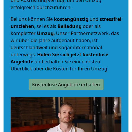
und Ausrüstung verfügt, um den Umzug
erfolgreich durchzuführen.
Bei uns können Sie
kostengünstig
und
stressfrei
umziehen
, sei es als
Beiladung
oder als
kompletter
Umzug
. Unser Partnernetzwerk, das
wir über die Jahre aufgebaut haben, ist
deutschlandweit und sogar international
unterwegs.
Holen Sie sich jetzt kostenlose
Angebote
und erhalten Sie einen ersten
Überblick über die Kosten für Ihren Umzug.
Kostenlose Angebote erhalten