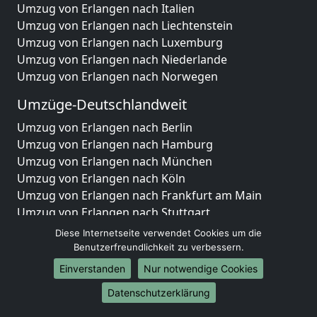
Umzug von Erlangen nach Italien
Umzug von Erlangen nach Liechtenstein
Umzug von Erlangen nach Luxemburg
Umzug von Erlangen nach Niederlande
Umzug von Erlangen nach Norwegen
Umzüge-Deutschlandweit
Umzug von Erlangen nach Berlin
Umzug von Erlangen nach Hamburg
Umzug von Erlangen nach München
Umzug von Erlangen nach Köln
Umzug von Erlangen nach Frankfurt am Main
Umzug von Erlangen nach Stuttgart
Umzug von Erlangen nach Düsseldorf
Diese Internetseite verwendet Cookies um die
Umzug von Erlangen nach Leipzig
Benutzerfreundlichkeit zu verbessern.
Umzug von Erlangen nach Dortmund
Einverstanden
Nur notwendige Cookies
Umzug von Erlangen nach Essen
Datenschutzerklärung
Umzug von Erlangen nach Bremen
Umzug von Erlangen nach Dresden