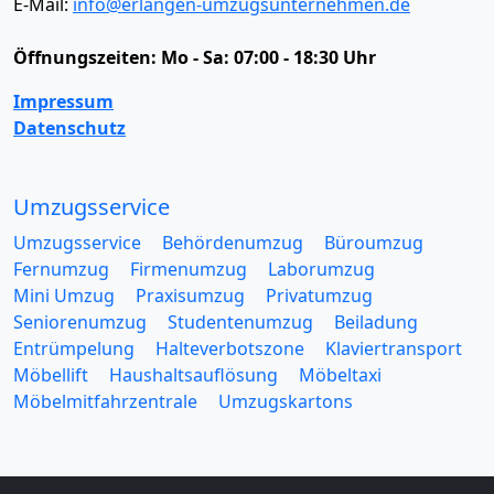
E-Mail:
info@erlangen-umzugsunternehmen.de
Öffnungszeiten:
Mo - Sa: 07:00 - 18:30 Uhr
Impressum
Datenschutz
Umzugsservice
Umzugsservice
Behördenumzug
Büroumzug
Fernumzug
Firmenumzug
Laborumzug
Mini Umzug
Praxisumzug
Privatumzug
Seniorenumzug
Studentenumzug
Beiladung
Entrümpelung
Halteverbotszone
Klaviertransport
Möbellift
Haushaltsauflösung
Möbeltaxi
Möbelmitfahrzentrale
Umzugskartons