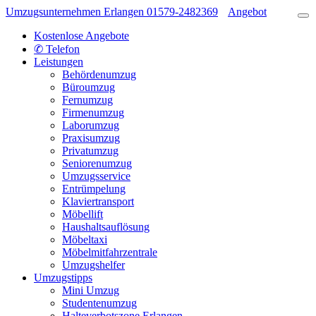
Umzugsunternehmen Erlangen
01579-2482369
Angebot
Kostenlose Angebote
✆ Telefon
Leistungen
Behördenumzug
Büroumzug
Fernumzug
Firmenumzug
Laborumzug
Praxisumzug
Privatumzug
Seniorenumzug
Umzugsservice
Entrümpelung
Klaviertransport
Möbellift
Haushaltsauflösung
Möbeltaxi
Möbelmitfahrzentrale
Umzugshelfer
Umzugstipps
Mini Umzug
Studentenumzug
Halteverbotszone Erlangen