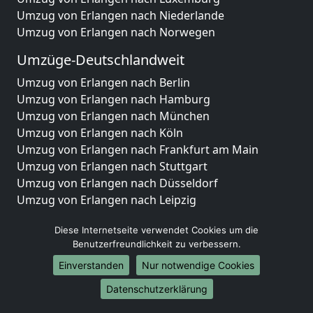
Umzug von Erlangen nach Niederlande
Umzug von Erlangen nach Norwegen
Umzüge-Deutschlandweit
Umzug von Erlangen nach Berlin
Umzug von Erlangen nach Hamburg
Umzug von Erlangen nach München
Umzug von Erlangen nach Köln
Umzug von Erlangen nach Frankfurt am Main
Umzug von Erlangen nach Stuttgart
Umzug von Erlangen nach Düsseldorf
Umzug von Erlangen nach Leipzig
Umzug von Erlangen nach Dortmund
Diese Internetseite verwendet Cookies um die
Umzug von Erlangen nach Essen
Benutzerfreundlichkeit zu verbessern.
Umzug von Erlangen nach Bremen
Umzug von Erlangen nach Dresden
Einverstanden
Nur notwendige Cookies
Umzug von Erlangen nach Hannover
Datenschutzerklärung
Umzug von Erlangen nach Nürnberg