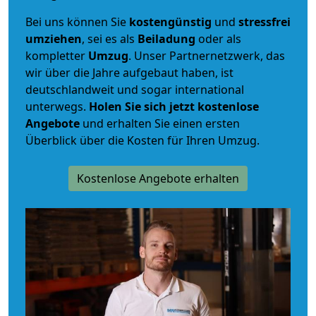
Bei uns können Sie
kostengünstig
und
stressfrei
umziehen
, sei es als
Beiladung
oder als
kompletter
Umzug
. Unser Partnernetzwerk, das
wir über die Jahre aufgebaut haben, ist
deutschlandweit und sogar international
unterwegs.
Holen Sie sich jetzt kostenlose
Angebote
und erhalten Sie einen ersten
Überblick über die Kosten für Ihren Umzug.
Kostenlose Angebote erhalten