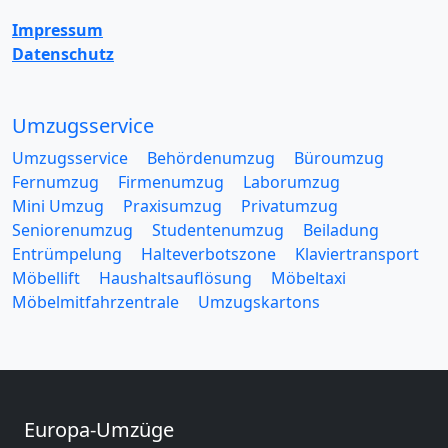
Impressum
Datenschutz
Umzugsservice
Umzugsservice
Behördenumzug
Büroumzug
Fernumzug
Firmenumzug
Laborumzug
Mini Umzug
Praxisumzug
Privatumzug
Seniorenumzug
Studentenumzug
Beiladung
Entrümpelung
Halteverbotszone
Klaviertransport
Möbellift
Haushaltsauflösung
Möbeltaxi
Möbelmitfahrzentrale
Umzugskartons
Europa-Umzüge