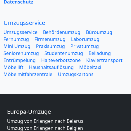
Datenschutz
Umzugsservice
Umzugsservice
Behördenumzug
Büroumzug
Fernumzug
Firmenumzug
Laborumzug
Mini Umzug
Praxisumzug
Privatumzug
Seniorenumzug
Studentenumzug
Beiladung
Entrümpelung
Halteverbotszone
Klaviertransport
Möbellift
Haushaltsauflösung
Möbeltaxi
Möbelmitfahrzentrale
Umzugskartons
Europa-Umzüge
Umzug von Erlangen nach Belarus
Umzug von Erlangen nach Belgien