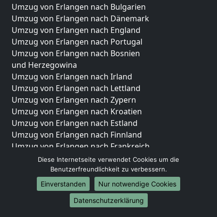
Umzug von Erlangen nach Bulgarien
Umzug von Erlangen nach Dänemark
Umzug von Erlangen nach England
Umzug von Erlangen nach Portugal
Umzug von Erlangen nach Bosnien
und Herzegowina
Umzug von Erlangen nach Irland
Umzug von Erlangen nach Lettland
Umzug von Erlangen nach Zypern
Umzug von Erlangen nach Kroatien
Umzug von Erlangen nach Estland
Umzug von Erlangen nach Finnland
Umzug von Erlangen nach Frankreich
Umzug von Erlangen nach Griechenland
Diese Internetseite verwendet Cookies um die
Umzug von Erlangen nach Italien
Benutzerfreundlichkeit zu verbessern.
Umzug von Erlangen nach Liechtenstein
Einverstanden
Nur notwendige Cookies
Umzug von Erlangen nach Luxemburg
Datenschutzerklärung
Umzug von Erlangen nach Niederlande
Umzug von Erlangen nach Norwegen