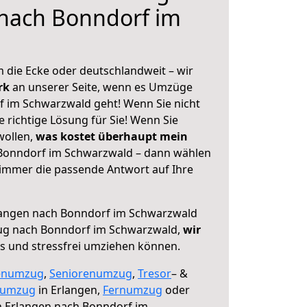
 nach Bonndorf im
 die Ecke oder deutschlandweit – wir
erk
an unserer Seite, wenn es Umzüge
 im Schwarzwald geht! Wenn Sie nicht
e richtige Lösung für Sie! Wenn Sie
wollen,
was kostet überhaupt mein
Bonndorf im Schwarzwald – dann wählen
 immer die passende Antwort auf Ihre
angen nach Bonndorf im Schwarzwald
ug nach Bonndorf im Schwarzwald,
wir
os und stressfrei umziehen können.
enumzug
,
Seniorenumzug
,
Tresor
– &
numzug
in Erlangen,
Fernumzug
oder
 Erlangen nach Bonndorf im