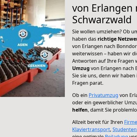
von Erlangen
Schwarzwald
Sie wollen umziehen? Ob um
haben das
richtige Netzw
von Erlangen nach Bonndorf
weiterwissen – haben wir di
Antworten auf Ihre Fragen 
Umzug
von Erlangen nach 
Sie sie uns, denn wir haben
Fragen parat.
Ob ein
Privatumzug
von Erl
oder ein gewerblicher Umz
helfen
, damit Sie probleml
Allzeit bereit für Ihren
Firm
Klaviertransport
,
Studente
eine optimale
Beiladung
von