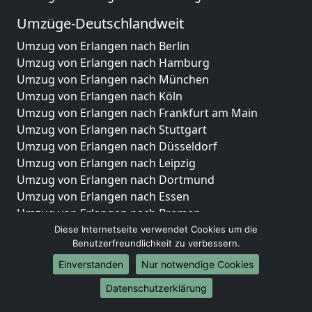
Umzüge-Deutschlandweit
Umzug von Erlangen nach Berlin
Umzug von Erlangen nach Hamburg
Umzug von Erlangen nach München
Umzug von Erlangen nach Köln
Umzug von Erlangen nach Frankfurt am Main
Umzug von Erlangen nach Stuttgart
Umzug von Erlangen nach Düsseldorf
Umzug von Erlangen nach Leipzig
Umzug von Erlangen nach Dortmund
Umzug von Erlangen nach Essen
Umzug von Erlangen nach Bremen
Umzug von Erlangen nach Dresden
Diese Internetseite verwendet Cookies um die
Benutzerfreundlichkeit zu verbessern.
Umzug von Erlangen nach Hannover
Umzug von Erlangen nach Nürnberg
Einverstanden
Nur notwendige Cookies
Umzug von Erlangen nach Duisburg
Datenschutzerklärung
Umzug von Erlangen nach Bochum