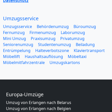
Datenschutz
Umzugsservice
Umzugsservice
Behördenumzug
Büroumzug
Fernumzug
Firmenumzug
Laborumzug
Mini Umzug
Praxisumzug
Privatumzug
Seniorenumzug
Studentenumzug
Beiladung
Entrümpelung
Halteverbotszone
Klaviertransport
Möbellift
Haushaltsauflösung
Möbeltaxi
Möbelmitfahrzentrale
Umzugskartons
Europa-Umzüge
Umzug von Erlangen nach Belarus
Umzug von Erlangen nach Belgien