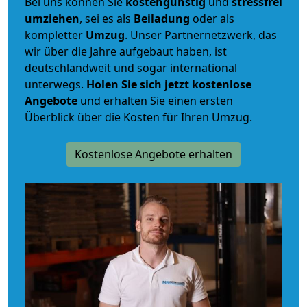
Bei uns können Sie
kostengünstig
und
stressfrei
umziehen
, sei es als
Beiladung
oder als
kompletter
Umzug
. Unser Partnernetzwerk, das
wir über die Jahre aufgebaut haben, ist
deutschlandweit und sogar international
unterwegs.
Holen Sie sich jetzt kostenlose
Angebote
und erhalten Sie einen ersten
Überblick über die Kosten für Ihren Umzug.
Kostenlose Angebote erhalten