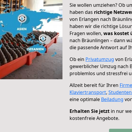
Sie wollen umziehen? Ob um
haben das
richtige Netzw
von Erlangen nach Bräunlin
haben wir die richtige Lösu
Fragen wollen,
was kostet
nach Bräunlingen – dann wä
die passende Antwort auf Ih
Ob ein
Privatumzug
von Erl
gewerblicher Umzug nach B
problemlos und stressfrei 
Allzeit bereit für Ihren
Firm
Klaviertransport
,
Studente
eine optimale
Beiladung
von
Erhalten Sie jetzt
in nur we
kostenfreie Angebote.