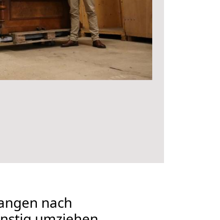
angen nach
ünstig umziehen