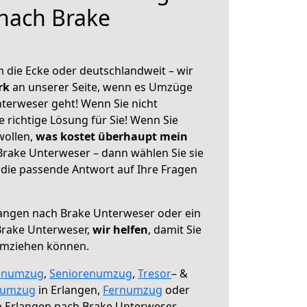
nach Brake
 die Ecke oder deutschlandweit – wir
erk
an unserer Seite, wenn es Umzüge
terweser geht! Wenn Sie nicht
e richtige Lösung für Sie! Wenn Sie
wollen,
was kostet überhaupt mein
rake Unterweser – dann wählen Sie sie
die passende Antwort auf Ihre Fragen
angen nach Brake Unterweser oder ein
rake Unterweser,
wir helfen
, damit Sie
umziehen können.
enumzug
,
Seniorenumzug
,
Tresor
– &
numzug
in Erlangen,
Fernumzug
oder
 Erlangen nach Brake Unterweser.