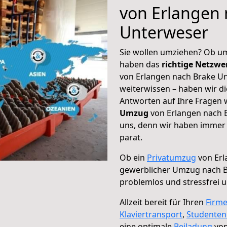
von Erlangen 
Unterweser
Sie wollen umziehen? Ob um
haben das
richtige Netzw
von Erlangen nach Brake Un
weiterwissen – haben wir di
Antworten auf Ihre Fragen 
Umzug
von Erlangen nach B
uns, denn wir haben immer 
parat.
Ob ein
Privatumzug
von Erl
gewerblicher Umzug nach B
problemlos und stressfrei 
Allzeit bereit für Ihren
Firm
Klaviertransport
,
Studente
eine optimale
Beiladung
von