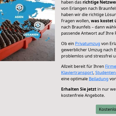
haben das
richtige Netzw
von Erlangen nach Braunfels
haben wir die richtige Lösu
Fragen wollen,
was kostet
nach Braunfels – dann wähl
passende Antwort auf Ihre 
Ob ein
Privatumzug
von Erl
gewerblicher Umzug nach B
problemlos und stressfrei 
Allzeit bereit für Ihren
Firm
Klaviertransport
,
Studente
eine optimale
Beiladung
von
Erhalten Sie jetzt
in nur we
kostenfreie Angebote.
Kostenlo