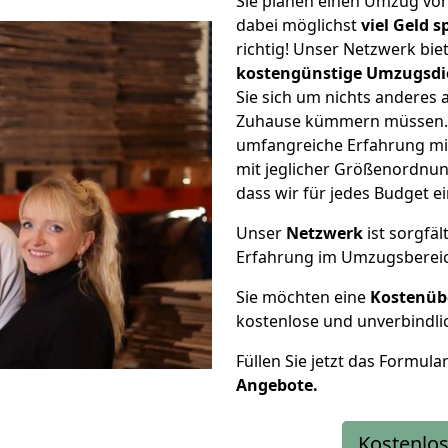
Sie planen einen Umzug vo
dabei möglichst
viel Geld 
richtig! Unser Netzwerk bi
kostengünstige Umzugsdi
Sie sich um nichts anderes 
Zuhause kümmern müssen. W
umfangreiche Erfahrung mi
mit jeglicher Größenordnun
dass wir für jedes Budget 
Unser
Netzwerk
ist sorgfäl
Erfahrung im Umzugsberei
Sie möchten eine
Kostenüb
kostenlose und unverbindli
Füllen Sie jetzt das Formula
Angebote.
Kostenlos