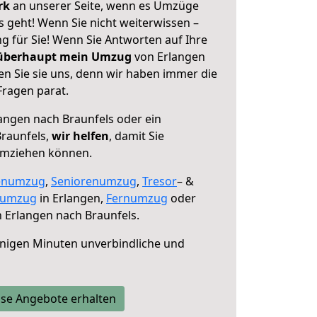
erk
an unserer Seite, wenn es Umzüge
 geht! Wenn Sie nicht weiterwissen –
ng für Sie! Wenn Sie Antworten auf Ihre
 überhaupt mein Umzug
von Erlangen
en Sie sie uns, denn wir haben immer die
Fragen parat.
angen nach Braunfels oder ein
raunfels,
wir helfen
, damit Sie
umziehen können.
enumzug
,
Seniorenumzug
,
Tresor
– &
numzug
in Erlangen,
Fernumzug
oder
 Erlangen nach Braunfels.
nigen Minuten unverbindliche und
se Angebote erhalten