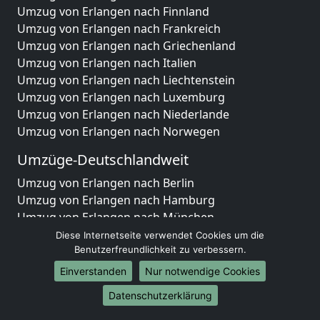
Umzug von Erlangen nach Finnland
Umzug von Erlangen nach Frankreich
Umzug von Erlangen nach Griechenland
Umzug von Erlangen nach Italien
Umzug von Erlangen nach Liechtenstein
Umzug von Erlangen nach Luxemburg
Umzug von Erlangen nach Niederlande
Umzug von Erlangen nach Norwegen
Umzüge-Deutschlandweit
Umzug von Erlangen nach Berlin
Umzug von Erlangen nach Hamburg
Umzug von Erlangen nach München
Umzug von Erlangen nach Köln
Diese Internetseite verwendet Cookies um die
Umzug von Erlangen nach Frankfurt am Main
Benutzerfreundlichkeit zu verbessern.
Umzug von Erlangen nach Stuttgart
Einverstanden
Nur notwendige Cookies
Umzug von Erlangen nach Düsseldorf
Datenschutzerklärung
Umzug von Erlangen nach Leipzig
Umzug von Erlangen nach Dortmund