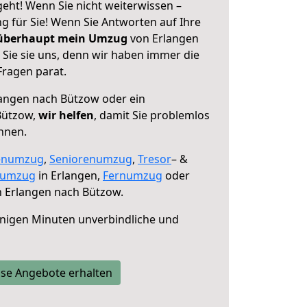
eht! Wenn Sie nicht weiterwissen –
ng für Sie! Wenn Sie Antworten auf Ihre
 überhaupt mein Umzug
von Erlangen
Sie sie uns, denn wir haben immer die
Fragen parat.
angen nach Bützow oder ein
Bützow,
wir helfen
, damit Sie problemlos
nnen.
enumzug
,
Seniorenumzug
,
Tresor
– &
numzug
in Erlangen,
Fernumzug
oder
 Erlangen nach Bützow.
nigen Minuten unverbindliche und
se Angebote erhalten