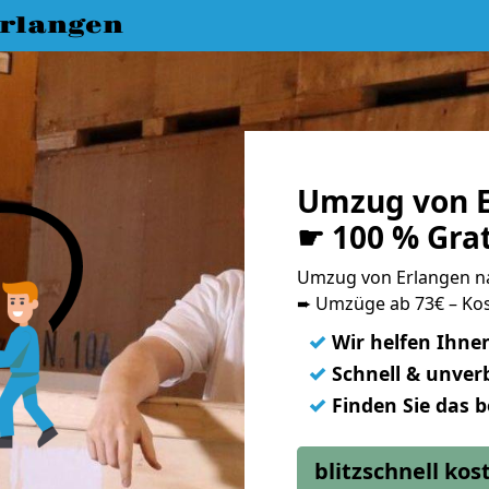
rlangen
Umzug von E
☛ 100 % Gra
Umzug von Erlangen n
➨ Umzüge ab 73€ – Kos
✓
Wir helfen Ihne
✓
Schnell & unverb
✓
Finden Sie das 
blitzschnell ko