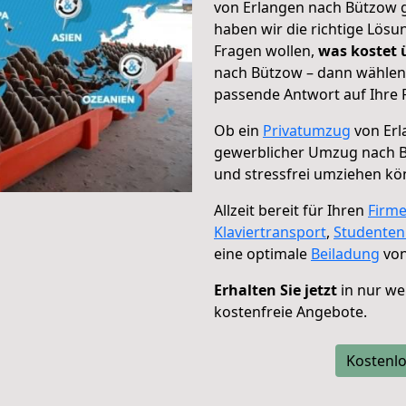
von Erlangen nach Bützow g
haben wir die richtige Lösu
Fragen wollen,
was kostet
nach Bützow – dann wählen 
passende Antwort auf Ihre 
Ob ein
Privatumzug
von Erl
gewerblicher Umzug nach 
und stressfrei umziehen kö
Allzeit bereit für Ihren
Firm
Klaviertransport
,
Studente
eine optimale
Beiladung
von
Erhalten Sie jetzt
in nur we
kostenfreie Angebote.
Kostenlo