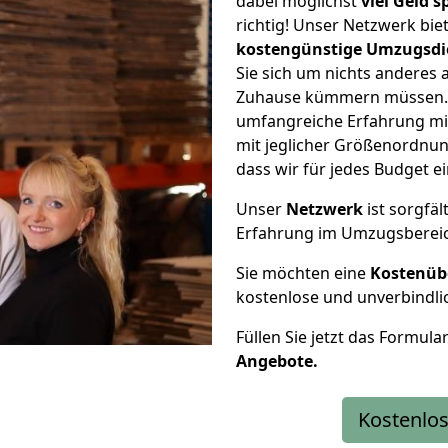
dabei möglichst
viel Geld 
richtig! Unser Netzwerk bi
kostengünstige Umzugsdi
Sie sich um nichts anderes 
Zuhause kümmern müssen. W
umfangreiche Erfahrung m
mit jeglicher Größenordnun
dass wir für jedes Budget 
Unser
Netzwerk
ist sorgfäl
Erfahrung im Umzugsberei
Sie möchten eine
Kostenüb
kostenlose und unverbindli
Füllen Sie jetzt das Formula
Angebote.
Kostenlos