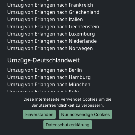
Umzug von Erlangen nach Frankreich
Umzug von Erlangen nach Griechenland
Umzug von Erlangen nach Italien
Umzug von Erlangen nach Liechtenstein
Umzug von Erlangen nach Luxemburg
Umzug von Erlangen nach Niederlande
Umzug von Erlangen nach Norwegen
Umzüge-Deutschlandweit
Umzug von Erlangen nach Berlin
Umzug von Erlangen nach Hamburg
Umzug von Erlangen nach München
Umzug von Erlangen nach Köln
Umzug von Erlangen nach Frankfurt am Main
Diese Internetseite verwendet Cookies um die
Umzug von Erlangen nach Stuttgart
Benutzerfreundlichkeit zu verbessern.
Umzug von Erlangen nach Düsseldorf
Einverstanden
Nur notwendige Cookies
Umzug von Erlangen nach Leipzig
Datenschutzerklärung
Umzug von Erlangen nach Dortmund
Umzug von Erlangen nach Essen