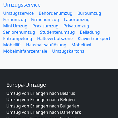
Umzugsservice
Umzugsservice
Behördenumzug
Büroumzug
Fernumzug
Firmenumzug
Laborumzug
Mini Umzug
Praxisumzug
Privatumzug
Seniorenumzug
Studentenumzug
Beiladung
Entrümpelung
Halteverbotszone
Klaviertransport
Möbellift
Haushaltsauflösung
Möbeltaxi
Möbelmitfahrzentrale
Umzugskartons
Europa-Umzüge
Umzug von Erlangen nach Belarus
Umzug von Erlangen nach Belgien
Umzug von Erlangen nach Bulgarien
Umzug von Erlangen nach Dänemark