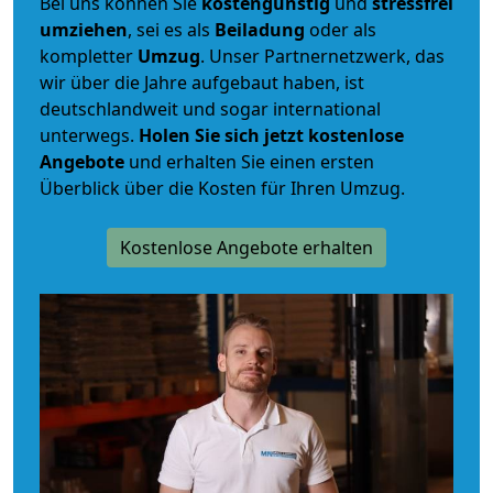
Bei uns können Sie
kostengünstig
und
stressfrei
umziehen
, sei es als
Beiladung
oder als
kompletter
Umzug
. Unser Partnernetzwerk, das
wir über die Jahre aufgebaut haben, ist
deutschlandweit und sogar international
unterwegs.
Holen Sie sich jetzt kostenlose
Angebote
und erhalten Sie einen ersten
Überblick über die Kosten für Ihren Umzug.
Kostenlose Angebote erhalten