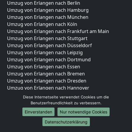
Umzug von Erlangen nach Berlin
Umzug von Erlangen nach Hamburg
Umzug von Erlangen nach München
Umzug von Erlangen nach Köln
Umzug von Erlangen nach Frankfurt am Main
Umzug von Erlangen nach Stuttgart
Umzug von Erlangen nach Düsseldorf
Umzug von Erlangen nach Leipzig
Umzug von Erlangen nach Dortmund
Umzug von Erlangen nach Essen
Umzug von Erlangen nach Bremen
Umzug von Erlangen nach Dresden
Umzug von Erlangen nach Hannover
Umzug von Erlangen nach Nürnberg
Diese Internetseite verwendet Cookies um die
Umzug von Erlangen nach Duisburg
Benutzerfreundlichkeit zu verbessern.
Umzug von Erlangen nach Bochum
Einverstanden
Nur notwendige Cookies
Umzug von Erlangen nach Wuppertal
Datenschutzerklärung
Umzug von Erlangen nach Bielefeld
Umzug von Erlangen nach Bonn