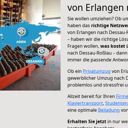
von Erlangen
Sie wollen umziehen? Ob um
haben das
richtige Netzw
von Erlangen nach Dessau-R
– haben wir die richtige Lö
Fragen wollen,
was kostet
nach Dessau-Roßlau – dann 
immer die passende Antwort
Ob ein
Privatumzug
von Erl
gewerblicher Umzug nach 
problemlos und stressfrei 
Allzeit bereit für Ihren
Firm
Klaviertransport
,
Studente
eine optimale
Beiladung
von
Erhalten Sie jetzt
in nur we