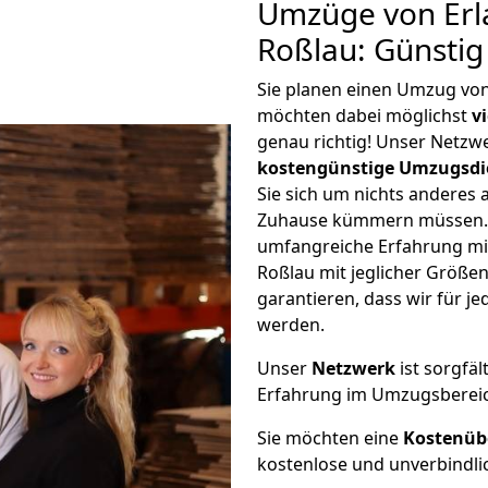
Umzüge von Erl
Roßlau: Günsti
Sie planen einen Umzug vo
möchten dabei möglichst
v
genau richtig! Unser Netzw
kostengünstige Umzugsdi
Sie sich um nichts anderes 
Zuhause kümmern müssen. W
umfangreiche Erfahrung mi
Roßlau mit jeglicher Größ
garantieren, dass wir für j
werden.
Unser
Netzwerk
ist sorgfäl
Erfahrung im Umzugsberei
Sie möchten eine
Kostenüb
kostenlose und unverbindli