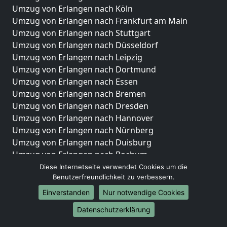
Umzug von Erlangen nach Köln
Umzug von Erlangen nach Frankfurt am Main
Umzug von Erlangen nach Stuttgart
Umzug von Erlangen nach Düsseldorf
Umzug von Erlangen nach Leipzig
Umzug von Erlangen nach Dortmund
Umzug von Erlangen nach Essen
Umzug von Erlangen nach Bremen
Umzug von Erlangen nach Dresden
Umzug von Erlangen nach Hannover
Umzug von Erlangen nach Nürnberg
Umzug von Erlangen nach Duisburg
Umzug von Erlangen nach Bochum
Umzug von Erlangen nach Wuppertal
Diese Internetseite verwendet Cookies um die
Benutzerfreundlichkeit zu verbessern.
Umzug von Erlangen nach Bielefeld
Umzug von Erlangen nach Bonn
Einverstanden
Nur notwendige Cookies
Umzug von Erlangen nach Münster
Datenschutzerklärung
Internationale-Umzüge