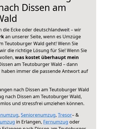
 nach Dissen am
Wald
 die Ecke oder deutschlandweit – wir
erk
an unserer Seite, wenn es Umzüge
am Teutoburger Wald geht! Wenn Sie
ir die richtige Lösung für Sie! Wenn Sie
wollen,
was kostet überhaupt mein
Dissen am Teutoburger Wald – dann
ir haben immer die passende Antwort auf
angen nach Dissen am Teutoburger Wald
ug nach Dissen am Teutoburger Wald,
lemlos und stressfrei umziehen können.
enumzug
,
Seniorenumzug
,
Tresor
– &
numzug
in Erlangen,
Fernumzug
oder
 Erlangen nach Dissen am Teutoburger