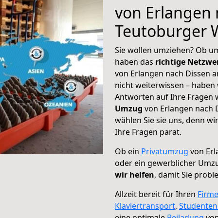
von Erlangen
Teutoburger 
Sie wollen umziehen? Ob um
haben das
richtige Netzw
von Erlangen nach Dissen 
nicht weiterwissen – haben w
Antworten auf Ihre Fragen 
Umzug
von Erlangen nach 
wählen Sie sie uns, denn w
Ihre Fragen parat.
Ob ein
Privatumzug
von Erl
oder ein gewerblicher Umz
wir helfen
, damit Sie prob
Allzeit bereit für Ihren
Firm
Klaviertransport
,
Studente
eine optimale
Beiladung
von