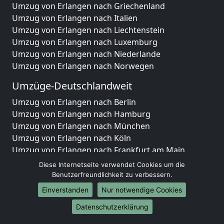
Umzug von Erlangen nach Griechenland
Umzug von Erlangen nach Italien
Umzug von Erlangen nach Liechtenstein
Umzug von Erlangen nach Luxemburg
Umzug von Erlangen nach Niederlande
Umzug von Erlangen nach Norwegen
Umzüge-Deutschlandweit
Umzug von Erlangen nach Berlin
Umzug von Erlangen nach Hamburg
Umzug von Erlangen nach München
Umzug von Erlangen nach Köln
Umzug von Erlangen nach Frankfurt am Main
Umzug von Erlangen nach Stuttgart
Diese Internetseite verwendet Cookies um die
Umzug von Erlangen nach Düsseldorf
Benutzerfreundlichkeit zu verbessern.
Umzug von Erlangen nach Leipzig
Einverstanden
Nur notwendige Cookies
Umzug von Erlangen nach Dortmund
Datenschutzerklärung
Umzug von Erlangen nach Essen
Umzug von Erlangen nach Bremen