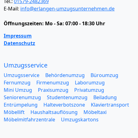
Tel.:
01579-2482369
E-Mail:
info@erlangen-umzugsunternehmen.de
Öffnungszeiten:
Mo - Sa: 07:00 - 18:30 Uhr
Impressum
Datenschutz
Umzugsservice
Umzugsservice
Behördenumzug
Büroumzug
Fernumzug
Firmenumzug
Laborumzug
Mini Umzug
Praxisumzug
Privatumzug
Seniorenumzug
Studentenumzug
Beiladung
Entrümpelung
Halteverbotszone
Klaviertransport
Möbellift
Haushaltsauflösung
Möbeltaxi
Möbelmitfahrzentrale
Umzugskartons