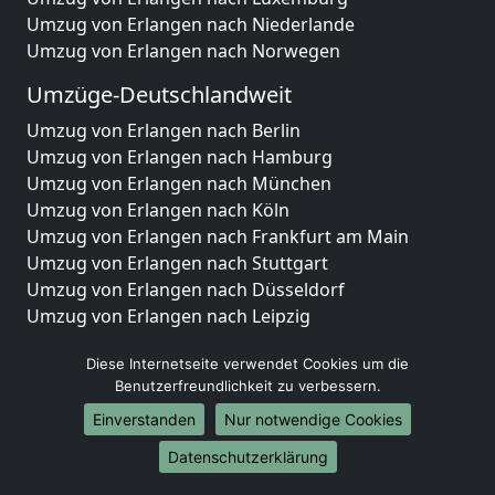
Umzug von Erlangen nach Niederlande
Umzug von Erlangen nach Norwegen
Umzüge-Deutschlandweit
Umzug von Erlangen nach Berlin
Umzug von Erlangen nach Hamburg
Umzug von Erlangen nach München
Umzug von Erlangen nach Köln
Umzug von Erlangen nach Frankfurt am Main
Umzug von Erlangen nach Stuttgart
Umzug von Erlangen nach Düsseldorf
Umzug von Erlangen nach Leipzig
Umzug von Erlangen nach Dortmund
Diese Internetseite verwendet Cookies um die
Umzug von Erlangen nach Essen
Benutzerfreundlichkeit zu verbessern.
Umzug von Erlangen nach Bremen
Umzug von Erlangen nach Dresden
Einverstanden
Nur notwendige Cookies
Umzug von Erlangen nach Hannover
Datenschutzerklärung
Umzug von Erlangen nach Nürnberg