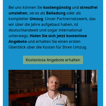
Bei uns können Sie
kostengünstig
und
stressfrei
umziehen
, sei es als
Beiladung
oder als
kompletter
Umzug
. Unser Partnernetzwerk, das
wir über die Jahre aufgebaut haben, ist
deutschlandweit und sogar international
unterwegs.
Holen Sie sich jetzt kostenlose
Angebote
und erhalten Sie einen ersten
Überblick über die Kosten für Ihren Umzug.
Kostenlose Angebote erhalten