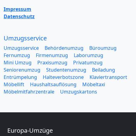
Impressum
Datenschutz
Umzugsservice
Umzugsservice
Behördenumzug
Büroumzug
Fernumzug
Firmenumzug
Laborumzug
Mini Umzug
Praxisumzug
Privatumzug
Seniorenumzug
Studentenumzug
Beiladung
Entrümpelung
Halteverbotszone
Klaviertransport
Möbellift
Haushaltsauflösung
Möbeltaxi
Möbelmitfahrzentrale
Umzugskartons
Europa-Umzüge