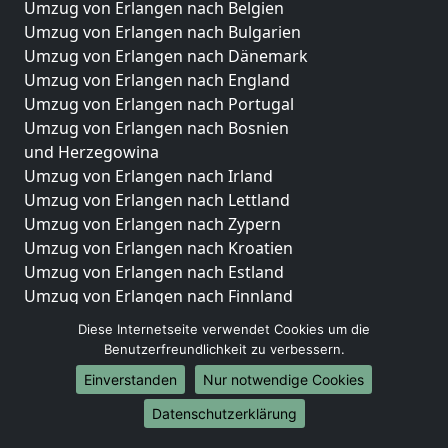
Umzug von Erlangen nach Belgien
Umzug von Erlangen nach Bulgarien
Umzug von Erlangen nach Dänemark
Umzug von Erlangen nach England
Umzug von Erlangen nach Portugal
Umzug von Erlangen nach Bosnien
und Herzegowina
Umzug von Erlangen nach Irland
Umzug von Erlangen nach Lettland
Umzug von Erlangen nach Zypern
Umzug von Erlangen nach Kroatien
Umzug von Erlangen nach Estland
Umzug von Erlangen nach Finnland
Umzug von Erlangen nach Frankreich
Diese Internetseite verwendet Cookies um die
Umzug von Erlangen nach Griechenland
Benutzerfreundlichkeit zu verbessern.
Umzug von Erlangen nach Italien
Einverstanden
Nur notwendige Cookies
Umzug von Erlangen nach Liechtenstein
Umzug von Erlangen nach Luxemburg
Datenschutzerklärung
Umzug von Erlangen nach Niederlande