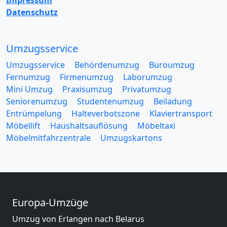
Datenschutz
Umzugsservice
Umzugsservice
Behördenumzug
Büroumzug
Fernumzug
Firmenumzug
Laborumzug
Mini Umzug
Praxisumzug
Privatumzug
Seniorenumzug
Studentenumzug
Beiladung
Entrümpelung
Halteverbotszone
Klaviertransport
Möbellift
Haushaltsauflösung
Möbeltaxi
Möbelmitfahrzentrale
Umzugskartons
Europa-Umzüge
Umzug von Erlangen nach Belarus