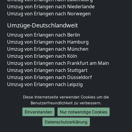
Umzug von Erlangen nach Niederlande
Umzug von Erlangen nach Norwegen
Umzüge-Deutschlandweit
Umzug von Erlangen nach Berlin
Umzug von Erlangen nach Hamburg
Umzug von Erlangen nach München
Umzug von Erlangen nach Köln
Umzug von Erlangen nach Frankfurt am Main
Umzug von Erlangen nach Stuttgart
Umzug von Erlangen nach Düsseldorf
Umzug von Erlangen nach Leipzig
Umzug von Erlangen nach Dortmund
Diese Internetseite verwendet Cookies um die
Umzug von Erlangen nach Essen
Benutzerfreundlichkeit zu verbessern.
Umzug von Erlangen nach Bremen
Umzug von Erlangen nach Dresden
Einverstanden
Nur notwendige Cookies
Umzug von Erlangen nach Hannover
Datenschutzerklärung
Umzug von Erlangen nach Nürnberg