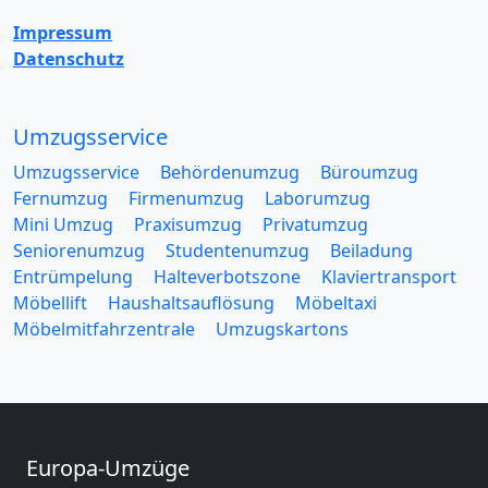
Impressum
Datenschutz
Umzugsservice
Umzugsservice
Behördenumzug
Büroumzug
Fernumzug
Firmenumzug
Laborumzug
Mini Umzug
Praxisumzug
Privatumzug
Seniorenumzug
Studentenumzug
Beiladung
Entrümpelung
Halteverbotszone
Klaviertransport
Möbellift
Haushaltsauflösung
Möbeltaxi
Möbelmitfahrzentrale
Umzugskartons
Europa-Umzüge