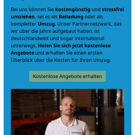
Bei uns können Sie
kostengünstig
und
stressfrei
umziehen
, sei es als
Beiladung
oder als
kompletter
Umzug
. Unser Partnernetzwerk, das
wir über die Jahre aufgebaut haben, ist
deutschlandweit und sogar international
unterwegs.
Holen Sie sich jetzt kostenlose
Angebote
und erhalten Sie einen ersten
Überblick über die Kosten für Ihren Umzug.
Kostenlose Angebote erhalten