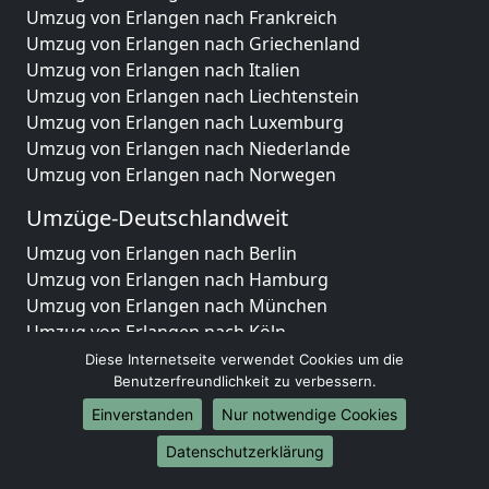
Umzug von Erlangen nach Frankreich
Umzug von Erlangen nach Griechenland
Umzug von Erlangen nach Italien
Umzug von Erlangen nach Liechtenstein
Umzug von Erlangen nach Luxemburg
Umzug von Erlangen nach Niederlande
Umzug von Erlangen nach Norwegen
Umzüge-Deutschlandweit
Umzug von Erlangen nach Berlin
Umzug von Erlangen nach Hamburg
Umzug von Erlangen nach München
Umzug von Erlangen nach Köln
Umzug von Erlangen nach Frankfurt am Main
Diese Internetseite verwendet Cookies um die
Umzug von Erlangen nach Stuttgart
Benutzerfreundlichkeit zu verbessern.
Umzug von Erlangen nach Düsseldorf
Einverstanden
Nur notwendige Cookies
Umzug von Erlangen nach Leipzig
Datenschutzerklärung
Umzug von Erlangen nach Dortmund
Umzug von Erlangen nach Essen