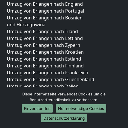
Umzug von Erlangen nach England
Umzug von Erlangen nach Portugal
Umzug von Erlangen nach Bosnien
und Herzegowina
Umzug von Erlangen nach Irland
Umzug von Erlangen nach Lettland
Umzug von Erlangen nach Zypern
Umzug von Erlangen nach Kroatien
Umzug von Erlangen nach Estland
Umzug von Erlangen nach Finnland
Umzug von Erlangen nach Frankreich
Umzug von Erlangen nach Griechenland
Umzug von Erlangen nach Italien
Umzug von Erlangen nach Liechtenstein
Diese Internetseite verwendet Cookies um die
Umzug von Erlangen nach Luxemburg
Benutzerfreundlichkeit zu verbessern.
Umzug von Erlangen nach Niederlande
Einverstanden
Nur notwendige Cookies
Umzug von Erlangen nach Norwegen
Datenschutzerklärung
Umzüge-Deutschlandweit