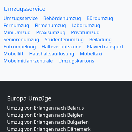
Umzugsservice
Umzugsservice
Behördenumzug
Büroumzug
Fernumzug
Firmenumzug
Laborumzug
Mini Umzug
Praxisumzug
Privatumzug
Seniorenumzug
Studentenumzug
Beiladung
Entrümpelung
Halteverbotszone
Klaviertransport
Möbellift
Haushaltsauflösung
Möbeltaxi
Möbelmitfahrzentrale
Umzugskartons
Europa-Umzüge
Umzug von Erlangen nach Belarus
Umzug von Erlangen nach Belgien
Umzug von Erlangen nach Bulgarien
Umzug von Erlangen nach Dänemark