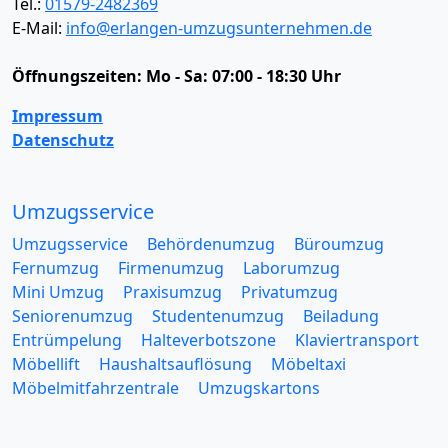
Tel.:
01579-2482369
E-Mail:
info@erlangen-umzugsunternehmen.de
Öffnungszeiten:
Mo - Sa: 07:00 - 18:30 Uhr
Impressum
Datenschutz
Umzugsservice
Umzugsservice
Behördenumzug
Büroumzug
Fernumzug
Firmenumzug
Laborumzug
Mini Umzug
Praxisumzug
Privatumzug
Seniorenumzug
Studentenumzug
Beiladung
Entrümpelung
Halteverbotszone
Klaviertransport
Möbellift
Haushaltsauflösung
Möbeltaxi
Möbelmitfahrzentrale
Umzugskartons