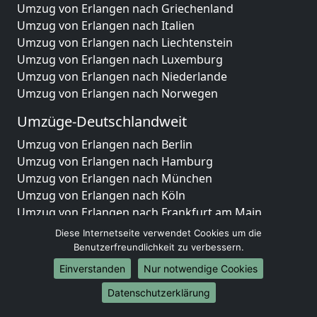
Umzug von Erlangen nach Griechenland
Umzug von Erlangen nach Italien
Umzug von Erlangen nach Liechtenstein
Umzug von Erlangen nach Luxemburg
Umzug von Erlangen nach Niederlande
Umzug von Erlangen nach Norwegen
Umzüge-Deutschlandweit
Umzug von Erlangen nach Berlin
Umzug von Erlangen nach Hamburg
Umzug von Erlangen nach München
Umzug von Erlangen nach Köln
Umzug von Erlangen nach Frankfurt am Main
Umzug von Erlangen nach Stuttgart
Diese Internetseite verwendet Cookies um die
Umzug von Erlangen nach Düsseldorf
Benutzerfreundlichkeit zu verbessern.
Umzug von Erlangen nach Leipzig
Einverstanden
Nur notwendige Cookies
Umzug von Erlangen nach Dortmund
Datenschutzerklärung
Umzug von Erlangen nach Essen
Umzug von Erlangen nach Bremen