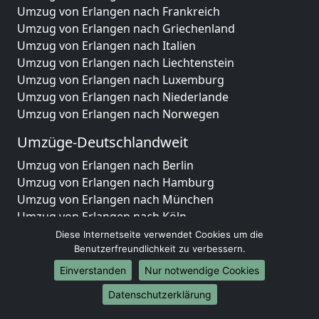
Umzug von Erlangen nach Frankreich
Umzug von Erlangen nach Griechenland
Umzug von Erlangen nach Italien
Umzug von Erlangen nach Liechtenstein
Umzug von Erlangen nach Luxemburg
Umzug von Erlangen nach Niederlande
Umzug von Erlangen nach Norwegen
Umzüge-Deutschlandweit
Umzug von Erlangen nach Berlin
Umzug von Erlangen nach Hamburg
Umzug von Erlangen nach München
Umzug von Erlangen nach Köln
Umzug von Erlangen nach Frankfurt am Main
Diese Internetseite verwendet Cookies um die
Umzug von Erlangen nach Stuttgart
Benutzerfreundlichkeit zu verbessern.
Umzug von Erlangen nach Düsseldorf
Einverstanden
Nur notwendige Cookies
Umzug von Erlangen nach Leipzig
Datenschutzerklärung
Umzug von Erlangen nach Dortmund
Umzug von Erlangen nach Essen