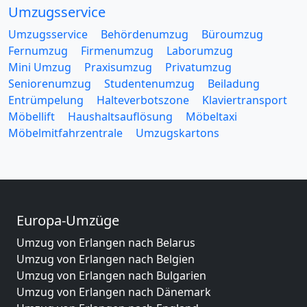
Umzugsservice
Umzugsservice
Behördenumzug
Büroumzug
Fernumzug
Firmenumzug
Laborumzug
Mini Umzug
Praxisumzug
Privatumzug
Seniorenumzug
Studentenumzug
Beiladung
Entrümpelung
Halteverbotszone
Klaviertransport
Möbellift
Haushaltsauflösung
Möbeltaxi
Möbelmitfahrzentrale
Umzugskartons
Europa-Umzüge
Umzug von Erlangen nach Belarus
Umzug von Erlangen nach Belgien
Umzug von Erlangen nach Bulgarien
Umzug von Erlangen nach Dänemark