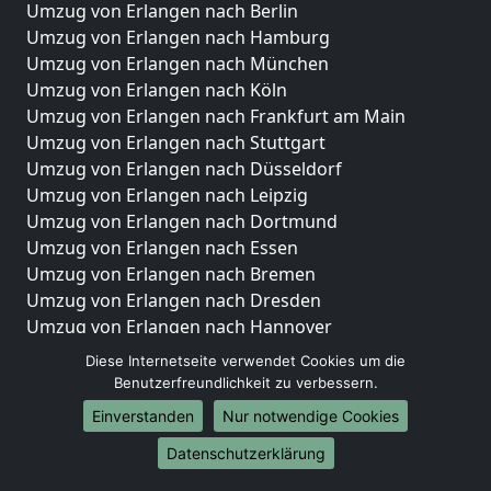
Umzug von Erlangen nach Berlin
Umzug von Erlangen nach Hamburg
Umzug von Erlangen nach München
Umzug von Erlangen nach Köln
Umzug von Erlangen nach Frankfurt am Main
Umzug von Erlangen nach Stuttgart
Umzug von Erlangen nach Düsseldorf
Umzug von Erlangen nach Leipzig
Umzug von Erlangen nach Dortmund
Umzug von Erlangen nach Essen
Umzug von Erlangen nach Bremen
Umzug von Erlangen nach Dresden
Umzug von Erlangen nach Hannover
Umzug von Erlangen nach Nürnberg
Diese Internetseite verwendet Cookies um die
Umzug von Erlangen nach Duisburg
Benutzerfreundlichkeit zu verbessern.
Umzug von Erlangen nach Bochum
Einverstanden
Nur notwendige Cookies
Umzug von Erlangen nach Wuppertal
Datenschutzerklärung
Umzug von Erlangen nach Bielefeld
Umzug von Erlangen nach Bonn