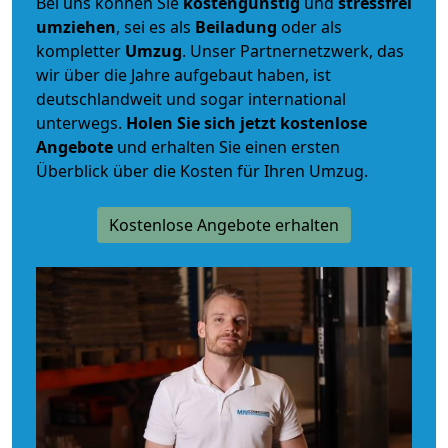
Bei uns können Sie
kostengünstig
und
stressfrei
umziehen
, sei es als
Beiladung
oder als
kompletter
Umzug
. Unser Partnernetzwerk, das
wir über die Jahre aufgebaut haben, ist
deutschlandweit und sogar international
unterwegs.
Holen Sie sich jetzt kostenlose
Angebote
und erhalten Sie einen ersten
Überblick über die Kosten für Ihren Umzug.
Kostenlose Angebote erhalten