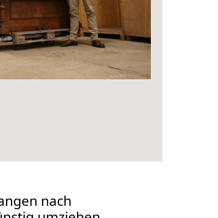
angen nach
ünstig umziehen