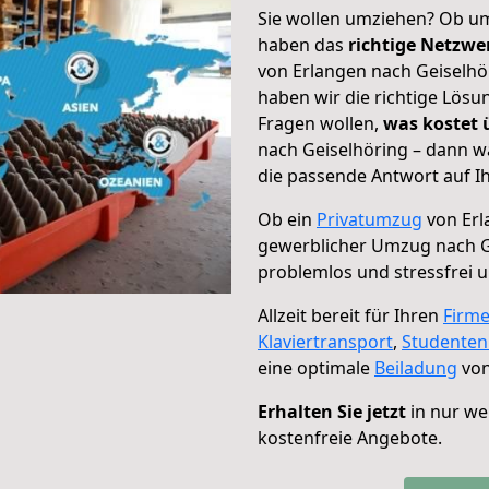
Sie wollen umziehen? Ob um
haben das
richtige Netzw
von Erlangen nach Geiselhör
haben wir die richtige Lösu
Fragen wollen,
was kostet
nach Geiselhöring – dann w
die passende Antwort auf Ih
Ob ein
Privatumzug
von Erl
gewerblicher Umzug nach G
problemlos und stressfrei 
Allzeit bereit für Ihren
Firm
Klaviertransport
,
Studente
eine optimale
Beiladung
von
Erhalten Sie jetzt
in nur we
kostenfreie Angebote.