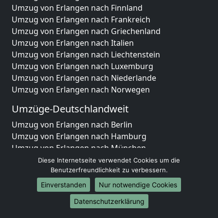
Umzug von Erlangen nach Finnland
Umzug von Erlangen nach Frankreich
Umzug von Erlangen nach Griechenland
Umzug von Erlangen nach Italien
Umzug von Erlangen nach Liechtenstein
Umzug von Erlangen nach Luxemburg
Umzug von Erlangen nach Niederlande
Umzug von Erlangen nach Norwegen
Umzüge-Deutschlandweit
Umzug von Erlangen nach Berlin
Umzug von Erlangen nach Hamburg
Umzug von Erlangen nach München
Umzug von Erlangen nach Köln
Diese Internetseite verwendet Cookies um die
Umzug von Erlangen nach Frankfurt am Main
Benutzerfreundlichkeit zu verbessern.
Umzug von Erlangen nach Stuttgart
Einverstanden
Nur notwendige Cookies
Umzug von Erlangen nach Düsseldorf
Datenschutzerklärung
Umzug von Erlangen nach Leipzig
Umzug von Erlangen nach Dortmund