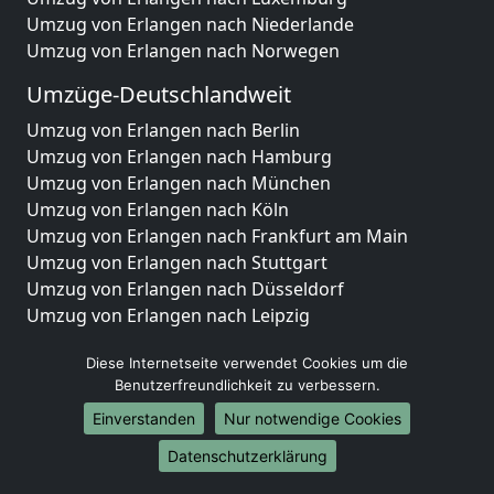
Umzug von Erlangen nach Niederlande
Umzug von Erlangen nach Norwegen
Umzüge-Deutschlandweit
Umzug von Erlangen nach Berlin
Umzug von Erlangen nach Hamburg
Umzug von Erlangen nach München
Umzug von Erlangen nach Köln
Umzug von Erlangen nach Frankfurt am Main
Umzug von Erlangen nach Stuttgart
Umzug von Erlangen nach Düsseldorf
Umzug von Erlangen nach Leipzig
Umzug von Erlangen nach Dortmund
Diese Internetseite verwendet Cookies um die
Umzug von Erlangen nach Essen
Benutzerfreundlichkeit zu verbessern.
Umzug von Erlangen nach Bremen
Umzug von Erlangen nach Dresden
Einverstanden
Nur notwendige Cookies
Umzug von Erlangen nach Hannover
Datenschutzerklärung
Umzug von Erlangen nach Nürnberg