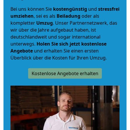
Bei uns können Sie
kostengünstig
und
stressfrei
umziehen
, sei es als
Beiladung
oder als
kompletter
Umzug
. Unser Partnernetzwerk, das
wir über die Jahre aufgebaut haben, ist
deutschlandweit und sogar international
unterwegs.
Holen Sie sich jetzt kostenlose
Angebote
und erhalten Sie einen ersten
Überblick über die Kosten für Ihren Umzug.
Kostenlose Angebote erhalten