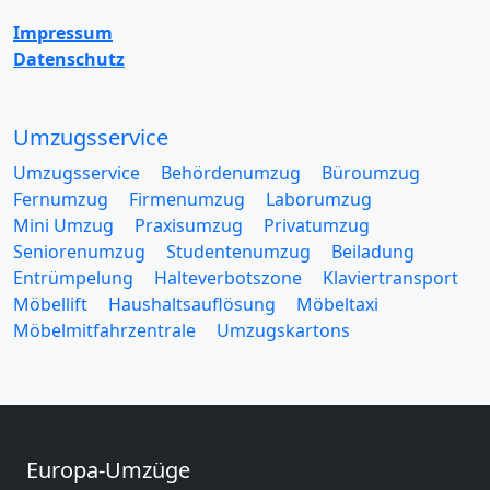
Impressum
Datenschutz
Umzugsservice
Umzugsservice
Behördenumzug
Büroumzug
Fernumzug
Firmenumzug
Laborumzug
Mini Umzug
Praxisumzug
Privatumzug
Seniorenumzug
Studentenumzug
Beiladung
Entrümpelung
Halteverbotszone
Klaviertransport
Möbellift
Haushaltsauflösung
Möbeltaxi
Möbelmitfahrzentrale
Umzugskartons
Europa-Umzüge