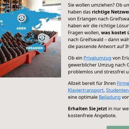
Sie wollen umziehen? Ob um
haben das
richtige Netzw
von Erlangen nach Greifswal
haben wir die richtige Lösu
Fragen wollen,
was kostet
nach Greifswald – dann wäh
die passende Antwort auf Ih
Ob ein
Privatumzug
von Erl
gewerblicher Umzug nach G
problemlos und stressfrei 
Allzeit bereit für Ihren
Firm
Klaviertransport
,
Studente
eine optimale
Beiladung
von
Erhalten Sie jetzt
in nur we
kostenfreie Angebote.