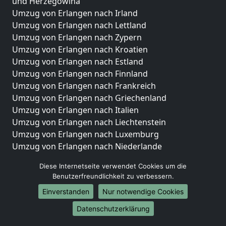
und Herzegowina
Umzug von Erlangen nach Irland
Umzug von Erlangen nach Lettland
Umzug von Erlangen nach Zypern
Umzug von Erlangen nach Kroatien
Umzug von Erlangen nach Estland
Umzug von Erlangen nach Finnland
Umzug von Erlangen nach Frankreich
Umzug von Erlangen nach Griechenland
Umzug von Erlangen nach Italien
Umzug von Erlangen nach Liechtenstein
Umzug von Erlangen nach Luxemburg
Umzug von Erlangen nach Niederlande
Umzug von Erlangen nach Norwegen
Diese Internetseite verwendet Cookies um die
Umzüge-Deutschlandweit
Benutzerfreundlichkeit zu verbessern.
Einverstanden
Nur notwendige Cookies
Umzug von Erlangen nach Berlin
Umzug von Erlangen nach Hamburg
Datenschutzerklärung
Umzug von Erlangen nach München