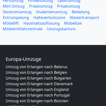
Fernumzug
Firmenumzug
Laborumzug
Mini Umzug
Praxisumzug
Privatumzug
Seniorenumzug
Studentenumzug
Beiladung
Entrümpelung
Halteverbotszone
Klaviertransport
Möbellift
Haushaltsauflösung
Möbeltaxi
Möbelmitfahrzentrale
Umzugskartons
Europa-Umzüge
Umzug von Erlangen nach Belarus
Umzug von Erlangen nach Belgien
Umzug von Erlangen nach Bulgarien
Umzug von Erlangen nach Dänemark
Umzug von Erlangen nach England
Umzug von Erlangen nach Portugal
Umzug von Erlangen nach Bosnien