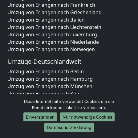
Umzug von Erlangen nach Frankreich
Umzug von Erlangen nach Griechenland
Umzug von Erlangen nach Italien
Umzug von Erlangen nach Liechtenstein
Umzug von Erlangen nach Luxemburg
Umzug von Erlangen nach Niederlande
Umzug von Erlangen nach Norwegen
Umzüge-Deutschlandweit
Umzug von Erlangen nach Berlin
Umzug von Erlangen nach Hamburg
Umzug von Erlangen nach München
Umzug von Erlangen nach Köln
Umzug von Erlangen nach Frankfurt am Main
Diese Internetseite verwendet Cookies um die
Umzug von Erlangen nach Stuttgart
Benutzerfreundlichkeit zu verbessern.
Umzug von Erlangen nach Düsseldorf
Einverstanden
Nur notwendige Cookies
Umzug von Erlangen nach Leipzig
Datenschutzerklärung
Umzug von Erlangen nach Dortmund
Umzug von Erlangen nach Essen